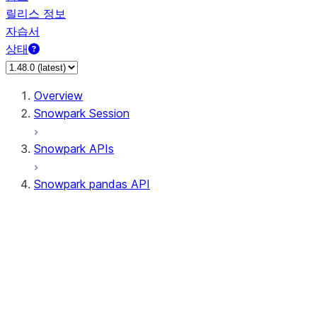
릴리스 정보
자습서
상태
Overview
Snowpark Session
Snowpark APIs
Snowpark pandas API
All supported APIs
Session
Input/Output