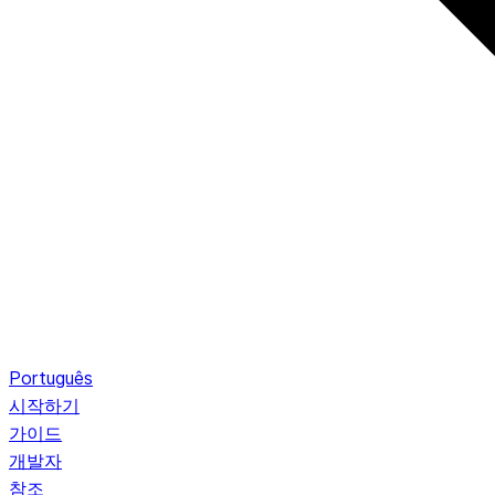
Português
시작하기
가이드
개발자
참조