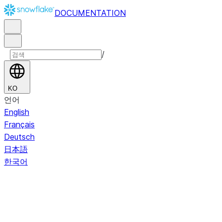
DOCUMENTATION
/
KO
언어
English
Français
Deutsch
日本語
한국어