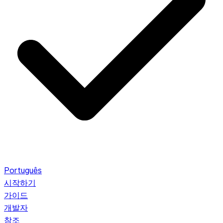
Português
시작하기
가이드
개발자
참조