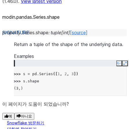
(1.46.0).
View latest version
modin.pandas.Series.shape
property
Series.
shape
:
tuple
[
int
]
[source]
Return a tuple of the shape of the underlying data.
Examples
Copy
E
>>> 
s
=
pd
.
Series
([
1
,
2
,
3
])
>>> 
s
.
shape
(3,)
이 페이지가 도움이 되었습니까?
예
아니요
Snowflake 방문하기
대화에 참여하기