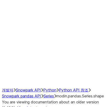
Window
GroupBy
Resampling
Interoperability with third party libraries
Hybrid Execution
NumPy Interoperability
Performance Recommendations
개발자
Snowpark API
Python
Python API 참조
Snowpark pandas API
Series
modin.pandas.Series.shape
You are viewing documentation about an older version