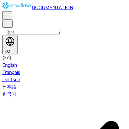
DOCUMENTATION
/
KO
언어
English
Français
Deutsch
日本語
한국어