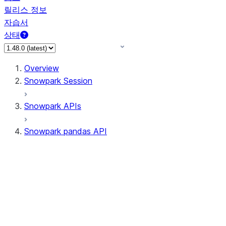
릴리스 정보
자습서
상태
Overview
Snowpark Session
Snowpark APIs
Snowpark pandas API
All supported APIs
Session
Input/Output