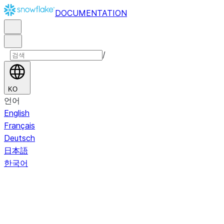
DOCUMENTATION
/
KO
언어
English
Français
Deutsch
日本語
한국어