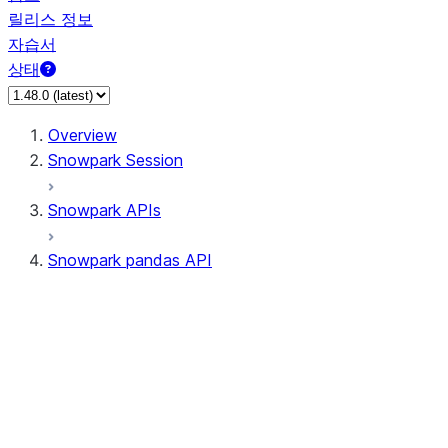
릴리스 정보
자습서
상태
Overview
Snowpark Session
Snowpark APIs
Snowpark pandas API
All supported APIs
Session
Input/Output