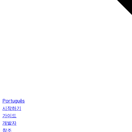
Português
시작하기
가이드
개발자
참조