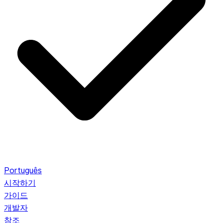
Português
시작하기
가이드
개발자
참조