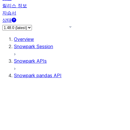
릴리스 정보
자습서
상태
Overview
Snowpark Session
Snowpark APIs
Snowpark pandas API
All supported APIs
Session
Input/Output