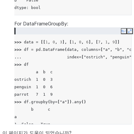
b    False
dtype: bool
For DataFrameGroupBy:
Copy
E
>>> 
data
=
[[
1
,
0
,
3
],
[
1
,
0
,
6
],
[
7
,
1
,
9
]]
>>> 
df
=
pd
.
DataFrame
(
data
,
columns
=
[
"a"
,
"b"
,
"c"
... 
index
=
[
"ostrich"
,
"penguin"
,
>>> 
df
         a  b  c
ostrich  1  0  3
penguin  1  0  6
parrot   7  1  9
>>> 
df
.
groupby
(
by
=
[
"a"
])
.
any
()
       b      c
a
1  False   True
7   True   True
이 페이지가 도움이 되었습니까?