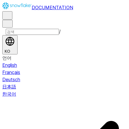
DOCUMENTATION
/
KO
언어
English
Français
Deutsch
日本語
한국어