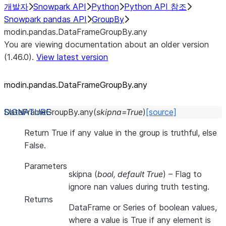
개발자
Snowpark API
Python
Python API 참조
Snowpark pandas API
GroupBy
modin.pandas.DataFrameGroupBy.any
You are viewing documentation about an older version
(1.46.0).
View latest version
modin.pandas.DataFrameGroupBy.any
DataFrameGroupBy.
any
(
skipna
=
True
)
[source]
Return True if any value in the group is truthful, else
False.
Parameters
skipna
(
bool
,
default True
) – Flag to
ignore nan values during truth testing.
Returns
DataFrame or Series of boolean values,
where a value is True if any element is