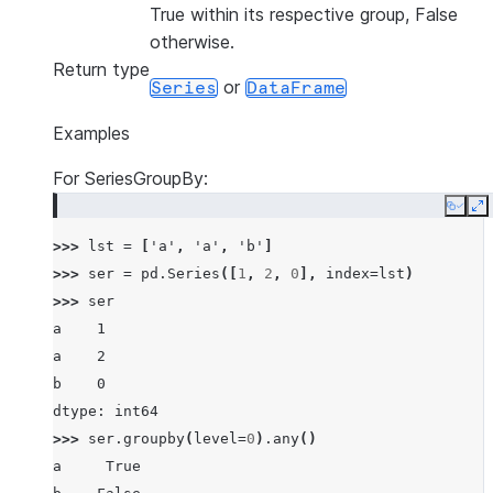
True within its respective group, False
otherwise.
Return type
or
Series
DataFrame
Examples
For SeriesGroupBy:
Copy
E
>>> 
lst
=
[
'a'
,
'a'
,
'b'
]
>>> 
ser
=
pd
.
Series
([
1
,
2
,
0
],
index
=
lst
)
>>> 
ser
a    1
a    2
b    0
dtype: int64
>>> 
ser
.
groupby
(
level
=
0
)
.
any
()
a     True