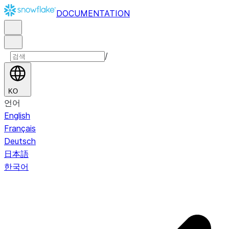
DOCUMENTATION
/
KO
언어
English
Français
Deutsch
日本語
한국어