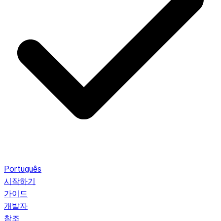
Português
시작하기
가이드
개발자
참조