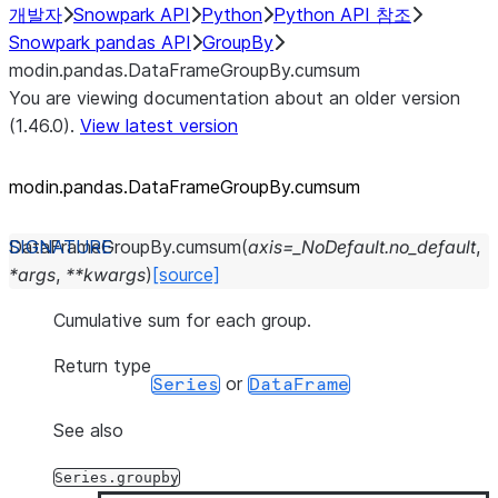
개발자
Snowpark API
Python
Python API 참조
Snowpark pandas API
GroupBy
modin.pandas.DataFrameGroupBy.cumsum
You are viewing documentation about an older version
(1.46.0).
View latest version
modin.pandas.DataFrameGroupBy.cumsum
DataFrameGroupBy.
cumsum
(
axis
=
_NoDefault.no_default
,
*
args
,
**
kwargs
)
[source]
Cumulative sum for each group.
Return type
or
Series
DataFrame
See also
Series.groupby