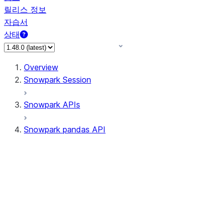
릴리스 정보
자습서
상태
Overview
Snowpark Session
Snowpark APIs
Snowpark pandas API
All supported APIs
Session
Input/Output