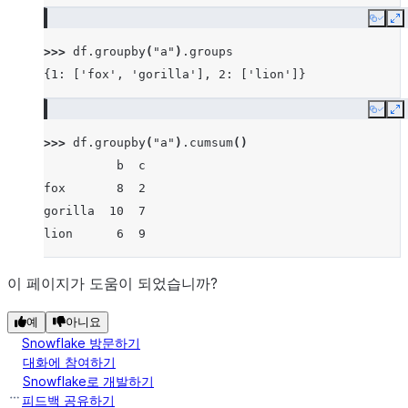
Copy
E
>>> 
df
.
groupby
(
"a"
)
.
groups
{1: ['fox', 'gorilla'], 2: ['lion']}
Copy
E
>>> 
df
.
groupby
(
"a"
)
.
cumsum
()
          b  c
fox       8  2
gorilla  10  7
lion      6  9
이 페이지가 도움이 되었습니까?
예
아니요
Snowflake 방문하기
대화에 참여하기
Snowflake로 개발하기
피드백 공유하기