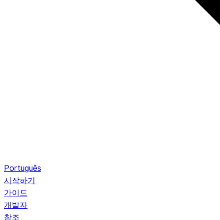
Português
시작하기
가이드
개발자
참조