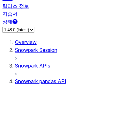
릴리스 정보
자습서
상태
Overview
Snowpark Session
Snowpark APIs
Snowpark pandas API
All supported APIs
Session
Input/Output