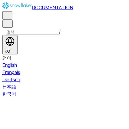
DOCUMENTATION
/
KO
언어
English
Français
Deutsch
日本語
한국어