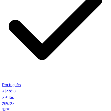
Português
시작하기
가이드
개발자
참조