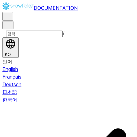
DOCUMENTATION
/
KO
언어
English
Français
Deutsch
日本語
한국어