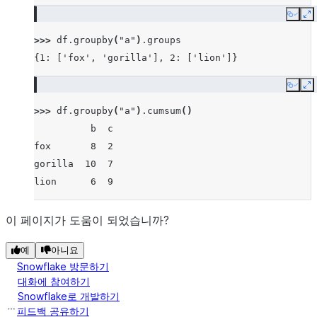
Copy
E
>>> 
df
.
groupby
(
"a"
)
.
groups
{1: ['fox', 'gorilla'], 2: ['lion']}
Copy
E
>>> 
df
.
groupby
(
"a"
)
.
cumsum
()
          b  c
fox       8  2
gorilla  10  7
lion      6  9
이 페이지가 도움이 되었습니까?
예
아니요
Snowflake 방문하기
대화에 참여하기
Snowflake로 개발하기
피드백 공유하기