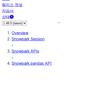
릴리스 정보
자습서
상태
Overview
Snowpark Session
Snowpark APIs
Snowpark pandas API
All supported APIs
Session
Input/Output