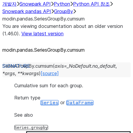
개발자
Snowpark API
Python
Python API 참조
Snowpark pandas API
GroupBy
modin.pandas.SeriesGroupBy.cumsum
You are viewing documentation about an older version
(1.46.0).
View latest version
modin.pandas.SeriesGroupBy.cumsum
SeriesGroupBy.
cumsum
(
axis
=
_NoDefault.no_default
,
*
args
,
**
kwargs
)
[source]
Cumulative sum for each group.
Return type
or
Series
DataFrame
See also
Series.groupby