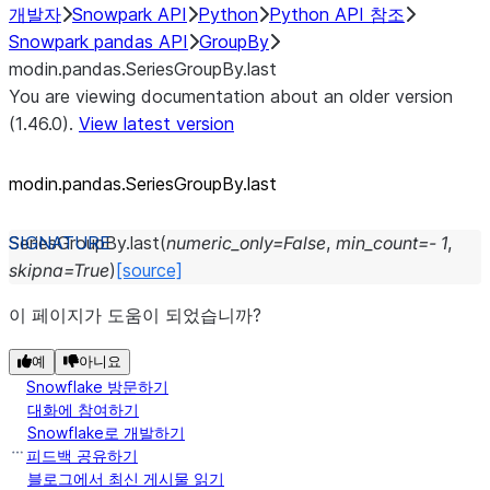
개발자
Snowpark API
Python
Python API 참조
Snowpark pandas API
GroupBy
modin.pandas.SeriesGroupBy.last
You are viewing documentation about an older version
(1.46.0).
View latest version
modin.pandas.SeriesGroupBy.last
SeriesGroupBy.
last
(
numeric_only
=
False
,
min_count
=
-
1
,
skipna
=
True
)
[source]
이 페이지가 도움이 되었습니까?
예
아니요
Snowflake 방문하기
대화에 참여하기
Snowflake로 개발하기
피드백 공유하기
블로그에서 최신 게시물 읽기