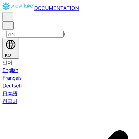
DOCUMENTATION
/
KO
언어
English
Français
Deutsch
日本語
한국어