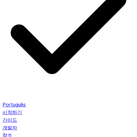
Português
시작하기
가이드
개발자
참조