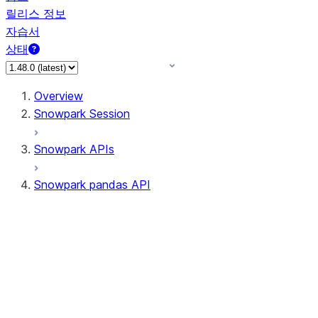
릴리스 정보
자습서
상태
Overview
Snowpark Session
Snowpark APIs
Snowpark pandas API
All supported APIs
Session
Input/Output