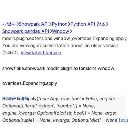
Performance Recommendations
개발자
Snowpark API
Python
Python API 참조
Snowpark pandas API
Window
modin.plugin.extensions.window_overrides.Expanding.apply
You are viewing documentation about an older version
(1.46.0).
View latest version
snowflake.snowpark.modin.plugin.extensions.window_
overrides.Expanding.apply
Expanding.
apply
(
func
:
Any
,
raw
:
bool
=
False
,
engine
:
Optional
[
Literal
[
'cython'
,
'numba'
]
]
=
None
,
engine_kwargs
:
Optional
[
dict
[
str
,
bool
]
]
=
None
,
args
:
Optional
[
tuple
]
=
None
,
kwargs
:
Optional
[
dict
]
=
None
)
[sou