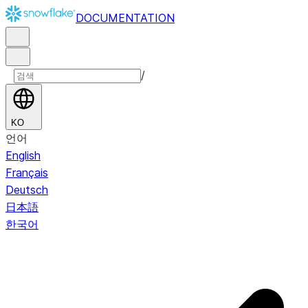
DOCUMENTATION
/
KO
언어
English
Français
Deutsch
日本語
한국어