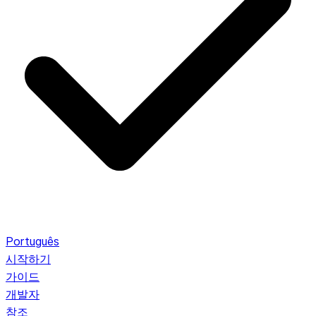
Português
시작하기
가이드
개발자
참조