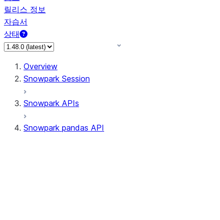
릴리스 정보
자습서
상태
Overview
Snowpark Session
Snowpark APIs
Snowpark pandas API
All supported APIs
Session
Input/Output