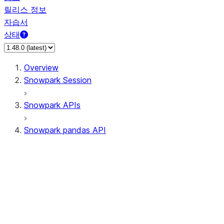
릴리스 정보
자습서
상태
Overview
Snowpark Session
Snowpark APIs
Snowpark pandas API
All supported APIs
Session
Input/Output