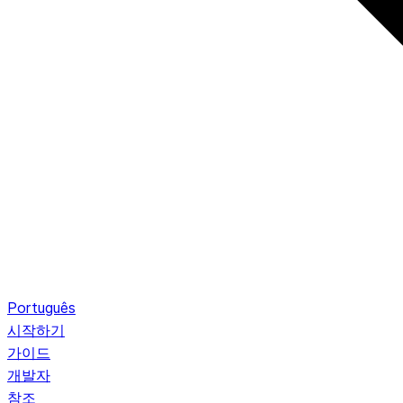
Português
시작하기
가이드
개발자
참조