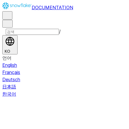
DOCUMENTATION
/
KO
언어
English
Français
Deutsch
日本語
한국어