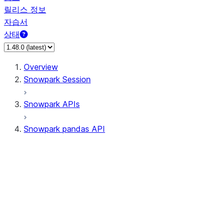
릴리스 정보
자습서
상태
Overview
Snowpark Session
Snowpark APIs
Snowpark pandas API
All supported APIs
Session
Input/Output