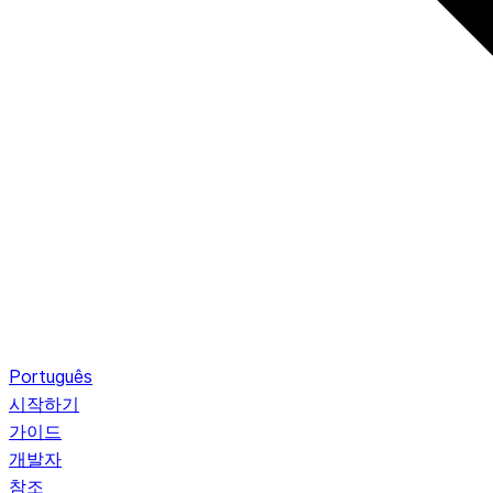
Português
시작하기
가이드
개발자
참조