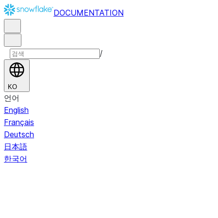
DOCUMENTATION
/
KO
언어
English
Français
Deutsch
日本語
한국어