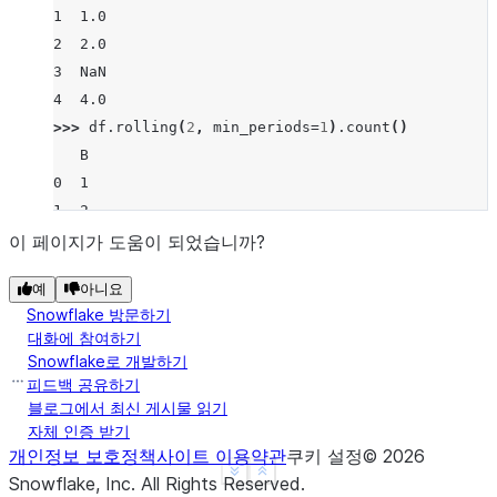
1  1.0
2  2.0
3  NaN
4  4.0
>>> 
df
.
rolling
(
2
,
min_periods
=
1
)
.
count
()
   B
0  1
1  2
2  2
이 페이지가 도움이 되었습니까?
3  1
예
아니요
4  1
Snowflake 방문하기
>>> 
df
.
rolling
(
2
,
min_periods
=
2
)
.
count
()
대화에 참여하기
     B
Snowflake로 개발하기
0  NaN
피드백 공유하기
1  2.0
블로그에서 최신 게시물 읽기
자체 인증 받기
2  2.0
개인정보 보호정책
사이트 이용약관
쿠키 설정
©
2026
3  1.0
See more
Show less
Snowflake, Inc.
All Rights Reserved
.
4  1.0