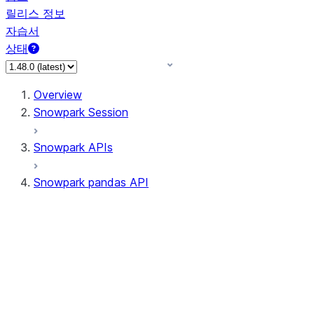
릴리스 정보
자습서
상태
Overview
Snowpark Session
Snowpark APIs
Snowpark pandas API
All supported APIs
Session
Input/Output