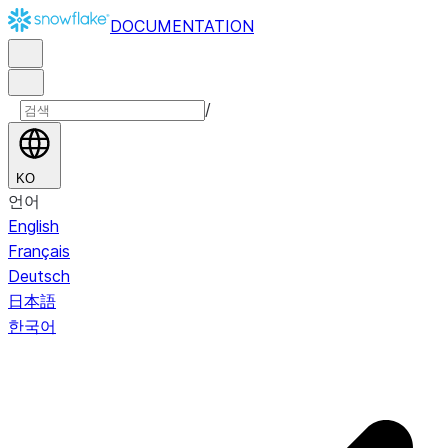
DOCUMENTATION
/
KO
언어
English
Français
Deutsch
日本語
한국어