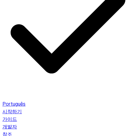
Português
시작하기
가이드
개발자
참조