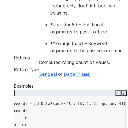
Include only float, int, boolean
columns.
*args
(
tuple
) – Positional
arguments to pass to func.
**kwargs
(
dict
) – Keyword
arguments to be passed into func.
Returns
Computed rolling count of values.
Return type
or
Series
DataFrame
Examples
Copy
E
>>> 
df
=
pd
.
DataFrame
({
'B'
:
[
0
,
1
,
2
,
np
.
nan
,
4
]})
>>> 
df
     B
0  0.0