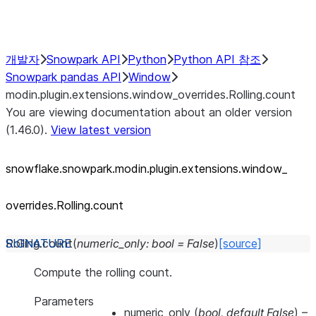
Performance Recommendations
개발자
Snowpark API
Python
Python API 참조
Snowpark pandas API
Window
modin.plugin.extensions.window_overrides.Rolling.count
You are viewing documentation about an older version
(1.46.0).
View latest version
snowflake.snowpark.modin.plugin.extensions.window_
overrides.Rolling.count
Rolling.
count
(
numeric_only
:
bool
=
False
)
[source]
Compute the rolling count.
Parameters
numeric_only
(
bool
,
default False
) –