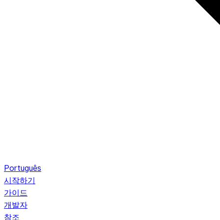
Português
시작하기
가이드
개발자
참조