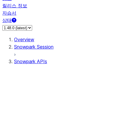
릴리스 정보
자습서
상태
Overview
Snowpark Session
Snowpark APIs
Input/Output
DataFrame
Column
Data Types