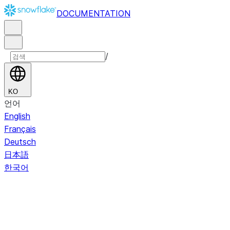
DOCUMENTATION
/
KO
언어
English
Français
Deutsch
日本語
한국어