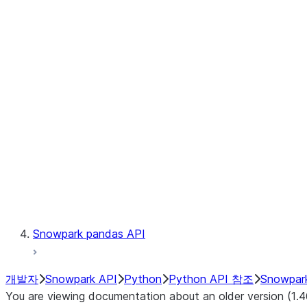
Files
Catalog
LINEAGE
Context
Exceptions
Testing
Snowpark pandas API
개발자
Snowpark API
Python
Python API 참조
Snowpar
You are viewing documentation about an older version (1.4