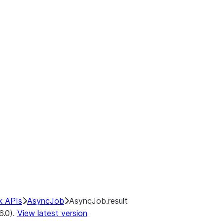
k APIs
AsyncJob
AsyncJob.result
6.0).
View latest version