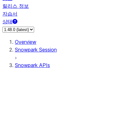
릴리스 정보
자습서
상태
Overview
Snowpark Session
Snowpark APIs
Input/Output
DataFrame
Column
Column
CaseExpr