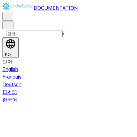
DOCUMENTATION
/
KO
언어
English
Français
Deutsch
日本語
한국어