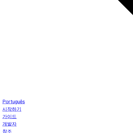
Português
시작하기
가이드
개발자
참조