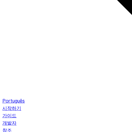
Português
시작하기
가이드
개발자
참조