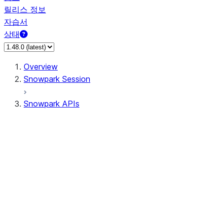
릴리스 정보
자습서
상태
Overview
Snowpark Session
Snowpark APIs
Input/Output
DataFrame
DataFrame
DataFrameNaFunctions
DataFrameStatFunctions
DataFrameAnalyticsFunctions