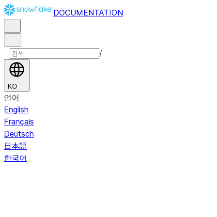
DOCUMENTATION
/
KO
언어
English
Français
Deutsch
日本語
한국어