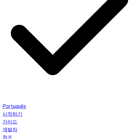
Português
시작하기
가이드
개발자
참조