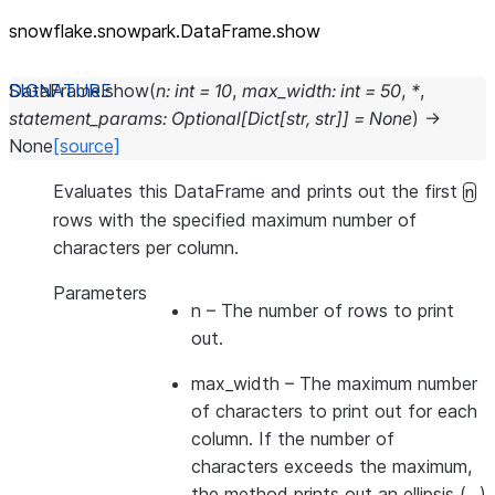
snowflake.snowpark.DataFrame.show
DataFrame.
show
(
n
:
int
=
10
,
max_width
:
int
=
50
,
*
,
statement_params
:
Optional
[
Dict
[
str
,
str
]
]
=
None
)
→
None
[source]
Evaluates this DataFrame and prints out the first
n
rows with the specified maximum number of
characters per column.
Parameters
n
– The number of rows to print
out.
max_width
– The maximum number
of characters to print out for each
column. If the number of
characters exceeds the maximum,
the method prints out an ellipsis (…)