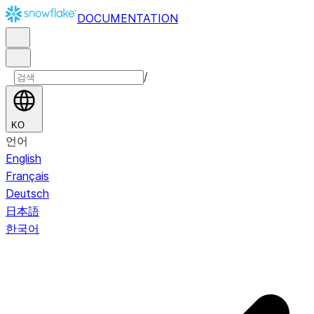
DOCUMENTATION
/
KO
언어
English
Français
Deutsch
日本語
한국어