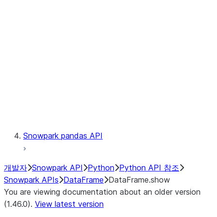
Catalog
LINEAGE
Context
Exceptions
Testing
Snowpark pandas API
개발자
Snowpark API
Python
Python API 참조
Snowpark APIs
DataFrame
DataFrame.show
You are viewing documentation about an older version
(1.46.0).
View latest version