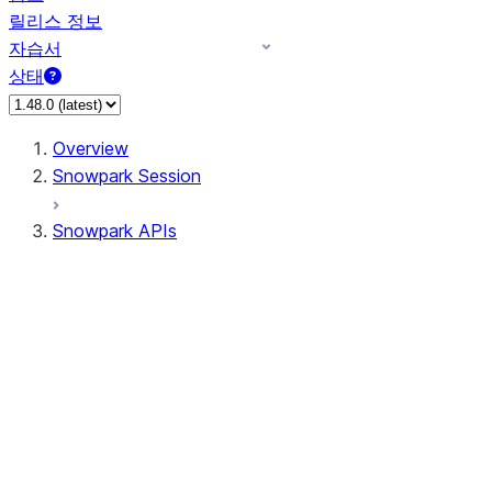
릴리스 정보
자습서
상태
Overview
Snowpark Session
Snowpark APIs
Input/Output
DataFrame
DataFrame
DataFrameNaFunctions
DataFrameStatFunctions
DataFrameAnalyticsFunctions