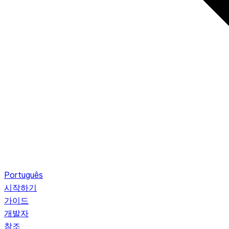
Português
시작하기
가이드
개발자
참조