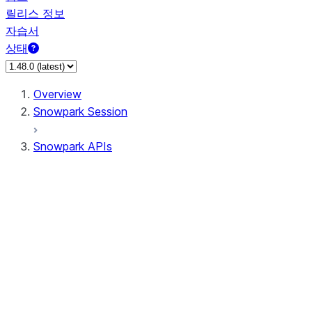
릴리스 정보
자습서
상태
Overview
Snowpark Session
Snowpark APIs
Input/Output
DataFrame
DataFrame
DataFrameNaFunctions
DataFrameStatFunctions
DataFrameAnalyticsFunctions