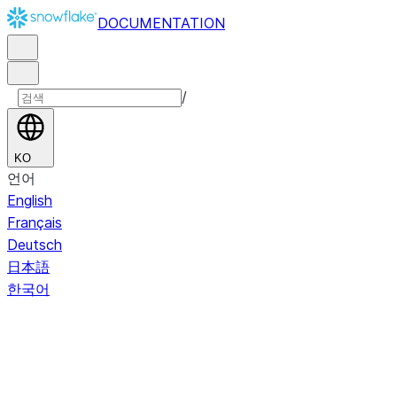
DOCUMENTATION
/
KO
언어
English
Français
Deutsch
日本語
한국어