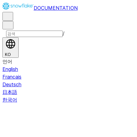
DOCUMENTATION
/
KO
언어
English
Français
Deutsch
日本語
한국어