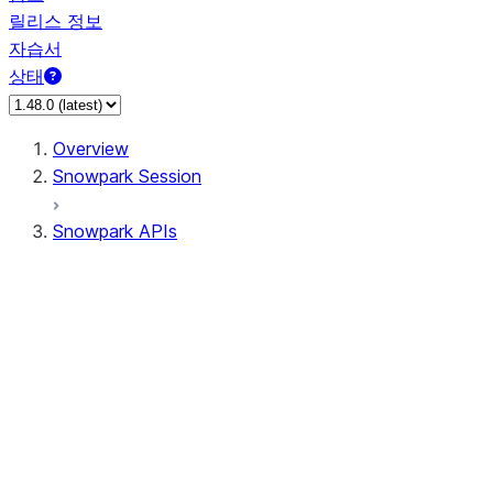
릴리스 정보
자습서
상태
Overview
Snowpark Session
Snowpark APIs
Input/Output
DataFrame
DataFrame
DataFrameNaFunctions
DataFrameStatFunctions
DataFrameAnalyticsFunctions