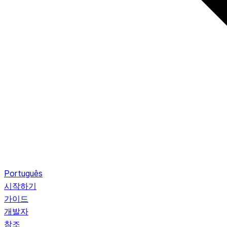
Português
시작하기
가이드
개발자
참조