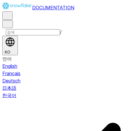
DOCUMENTATION
/
KO
언어
English
Français
Deutsch
日本語
한국어