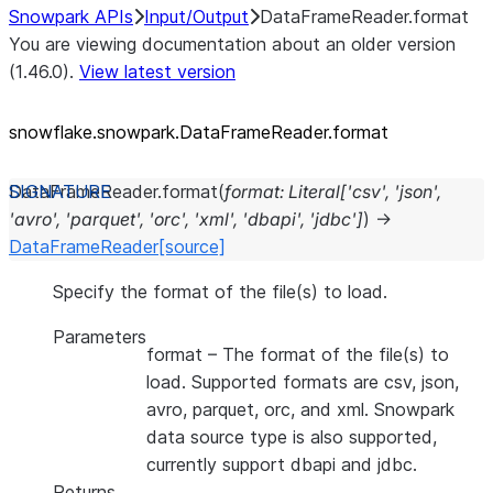
Snowpark APIs
Input/Output
DataFrameReader.format
You are viewing documentation about an older version
(1.46.0).
View latest version
snowflake.snowpark.DataFrameReader.format
DataFrameReader.
format
(
format
:
Literal
[
'csv'
,
'json'
,
'avro'
,
'parquet'
,
'orc'
,
'xml'
,
'dbapi'
,
'jdbc'
]
)
→
DataFrameReader
[source]
Specify the format of the file(s) to load.
Parameters
format
– The format of the file(s) to
load. Supported formats are csv, json,
avro, parquet, orc, and xml. Snowpark
data source type is also supported,
currently support dbapi and jdbc.
Returns