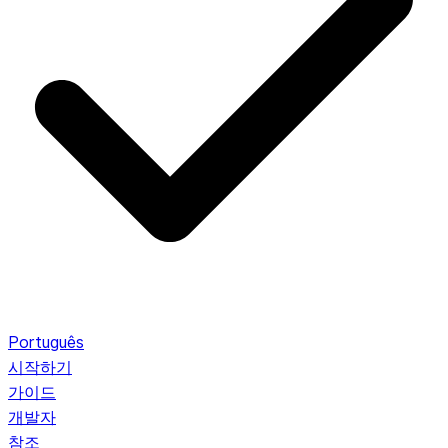
Português
시작하기
가이드
개발자
참조