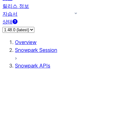
릴리스 정보
자습서
상태
Overview
Snowpark Session
Snowpark APIs
Input/Output
DataFrameReader
DataFrameWriter
FileOperation
PutResult
GetResult
ListResult