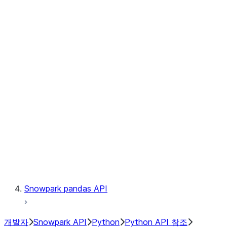
Observability
Files
Catalog
LINEAGE
Context
Exceptions
Testing
Snowpark pandas API
개발자
Snowpark API
Python
Python API 참조