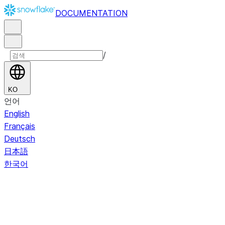
DOCUMENTATION
/
KO
언어
English
Français
Deutsch
日本語
한국어