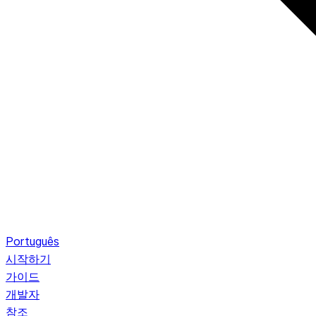
Português
시작하기
가이드
개발자
참조