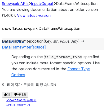
Snowpark APIs
Input/Output
DataFrameWriter.option
You are viewing documentation about an older version
(1.46.0).
View latest version
snowflake.snowpark.DataFrameWriter.option
DataFrameWriter.
option
(
key
:
str
,
value
:
Any
)
→
DataFrameWriter
[source]
Depending on the
specified,
file_format_type
you can include more format specific options. Use
the options documented in the
Format Type
Options
.
이 페이지가 도움이 되었습니까?
예
아니요
Snowflake 방문하기
대화에 참여하기