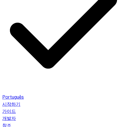
Português
시작하기
가이드
개발자
참조