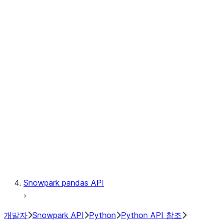
Observability
Files
Catalog
LINEAGE
Context
Exceptions
Testing
Snowpark pandas API
개발자
Snowpark API
Python
Python API 참조