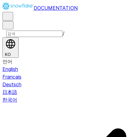
DOCUMENTATION
/
KO
언어
English
Français
Deutsch
日本語
한국어