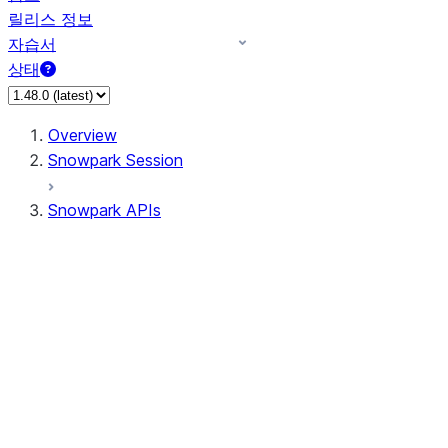
릴리스 정보
자습서
상태
Overview
Snowpark Session
Snowpark APIs
Input/Output
DataFrameReader
DataFrameWriter
FileOperation
PutResult
GetResult
ListResult