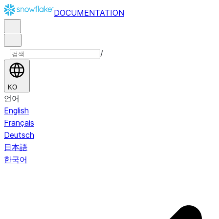
DOCUMENTATION
/
KO
언어
English
Français
Deutsch
日本語
한국어