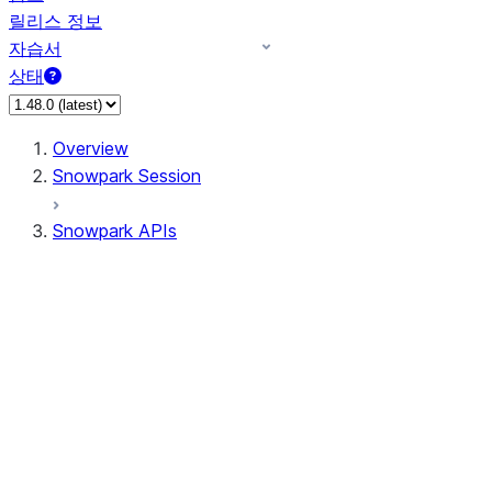
릴리스 정보
자습서
상태
Overview
Snowpark Session
Snowpark APIs
Input/Output
DataFrameReader
DataFrameWriter
FileOperation
PutResult
GetResult
ListResult