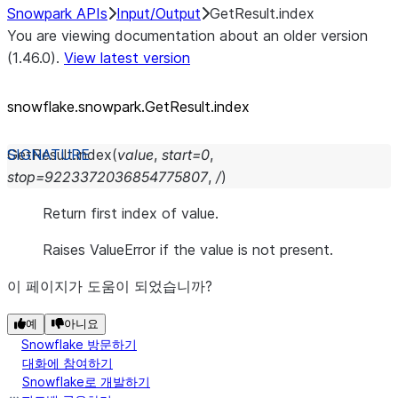
Snowpark APIs
Input/Output
GetResult.index
You are viewing documentation about an older version
(1.46.0).
View latest version
snowflake.snowpark.GetResult.index
GetResult.
index
(
value
,
start
=
0
,
stop
=
9223372036854775807
,
/
)
Return first index of value.
Raises ValueError if the value is not present.
이 페이지가 도움이 되었습니까?
예
아니요
Snowflake 방문하기
대화에 참여하기
Snowflake로 개발하기