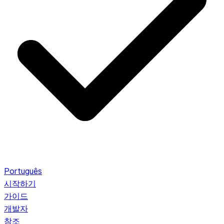
Português
시작하기
가이드
개발자
참조