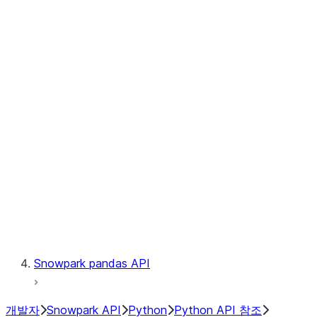
Observability
Files
Catalog
LINEAGE
Context
Exceptions
Testing
Snowpark pandas API
개발자
Snowpark API
Python
Python API 참조