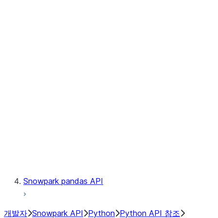
Observability
Files
Catalog
LINEAGE
Context
Exceptions
Testing
Snowpark pandas API
개발자
Snowpark API
Python
Python API 참조