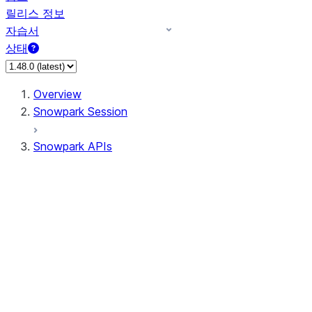
릴리스 정보
자습서
상태
Overview
Snowpark Session
Snowpark APIs
Input/Output
DataFrameReader
DataFrameWriter
FileOperation
PutResult
GetResult
ListResult