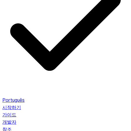
Português
시작하기
가이드
개발자
참조