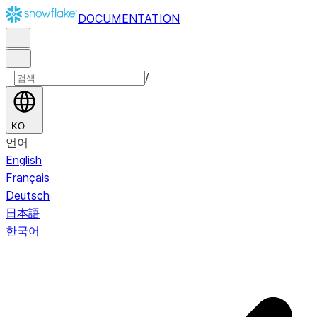
DOCUMENTATION
/
KO
언어
English
Français
Deutsch
日本語
한국어