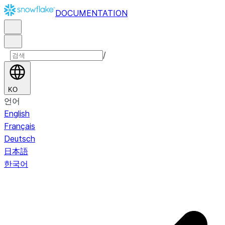
DOCUMENTATION
/
KO
언어
English
Français
Deutsch
日本語
한국어