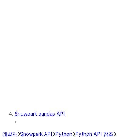
Observability
Files
Catalog
LINEAGE
Context
Exceptions
Testing
Snowpark pandas API
개발자
Snowpark API
Python
Python API 참조