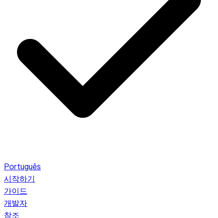
Português
시작하기
가이드
개발자
참조