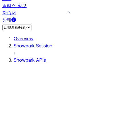
릴리스 정보
자습서
상태
Overview
Snowpark Session
Snowpark APIs
Input/Output
DataFrameReader
DataFrameWriter
FileOperation
PutResult
GetResult
ListResult