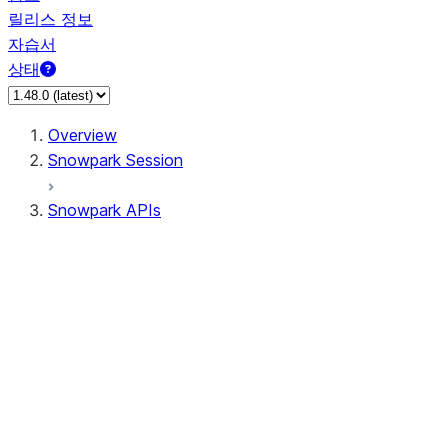
릴리스 정보
자습서
상태
Overview
Snowpark Session
Snowpark APIs
Input/Output
DataFrame
Column
Data Types