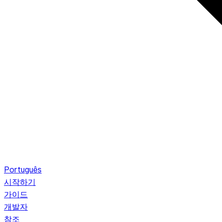
Português
시작하기
가이드
개발자
참조