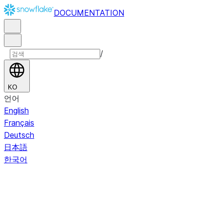
DOCUMENTATION
/
KO
언어
English
Français
Deutsch
日本語
한국어