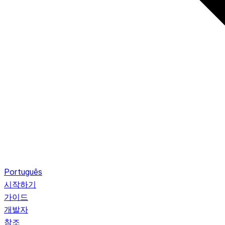
Português
시작하기
가이드
개발자
참조