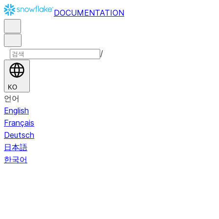
DOCUMENTATION
/
KO
언어
English
Français
Deutsch
日本語
한국어