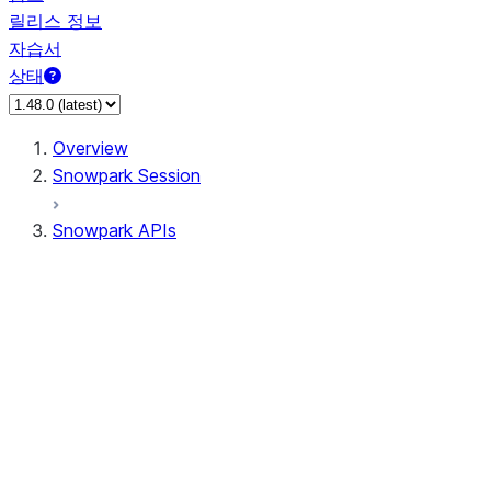
릴리스 정보
자습서
상태
Overview
Snowpark Session
Snowpark APIs
Input/Output
DataFrameReader
DataFrameWriter
FileOperation
PutResult
GetResult
ListResult