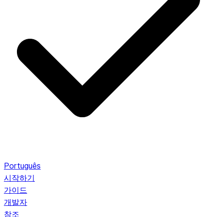
Português
시작하기
가이드
개발자
참조