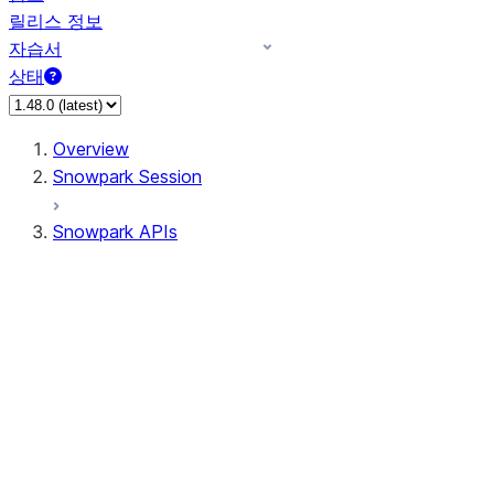
릴리스 정보
자습서
상태
Overview
Snowpark Session
Snowpark APIs
Input/Output
DataFrame
Column
Data Types