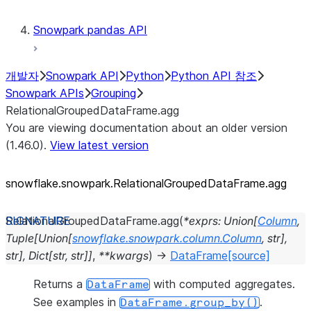
Snowpark pandas API
개발자
Snowpark API
Python
Python API 참조
Snowpark APIs
Grouping
RelationalGroupedDataFrame.agg
You are viewing documentation about an older version
(1.46.0).
View latest version
snowflake.snowpark.RelationalGroupedDataFrame.agg
RelationalGroupedDataFrame.
agg
(
*
exprs
:
Union
[
Column
,
Tuple
[
Union
[
snowflake.snowpark.column.Column
,
str
]
,
str
]
,
Dict
[
str
,
str
]
]
,
**
kwargs
)
→
DataFrame
[source]
Returns a
with computed aggregates.
DataFrame
See examples in
.
DataFrame.group_by()