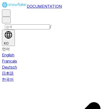
DOCUMENTATION
/
KO
언어
English
Français
Deutsch
日本語
한국어