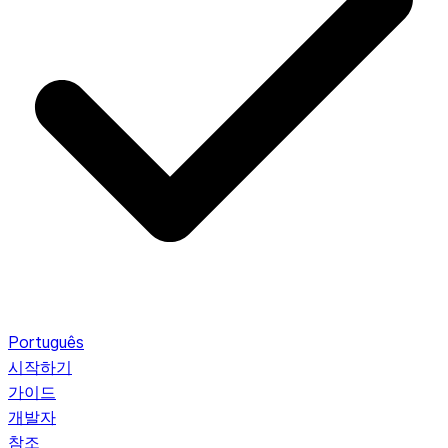
Português
시작하기
가이드
개발자
참조