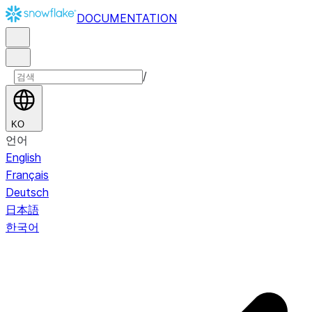
DOCUMENTATION
/
KO
언어
English
Français
Deutsch
日本語
한국어