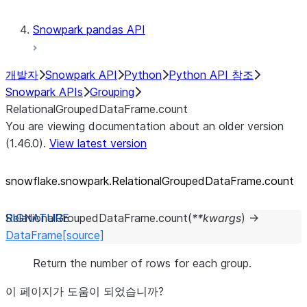
Snowpark pandas API
개발자
Snowpark API
Python
Python API 참조
Snowpark APIs
Grouping
RelationalGroupedDataFrame.count
You are viewing documentation about an older version
(1.46.0).
View latest version
snowflake.snowpark.RelationalGroupedDataFrame.count
RelationalGroupedDataFrame.
count
(
**
kwargs
)
→
DataFrame
[source]
Return the number of rows for each group.
이 페이지가 도움이 되었습니까?