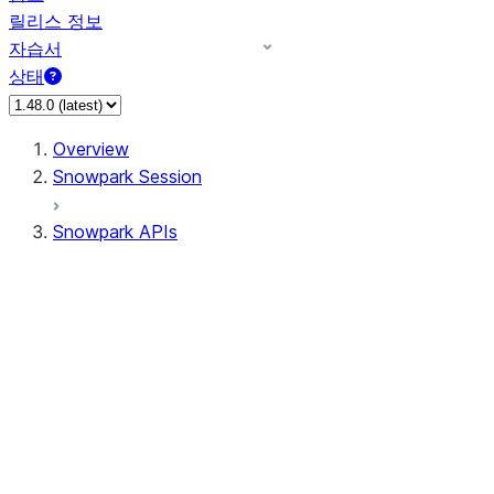
릴리스 정보
자습서
상태
Overview
Snowpark Session
Snowpark APIs
Input/Output
DataFrame
Column
Data Types