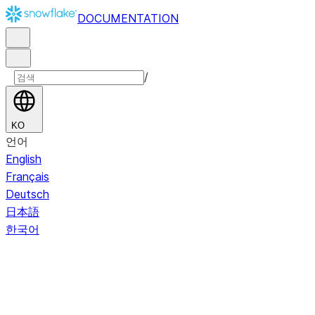
DOCUMENTATION
/
KO
언어
English
Français
Deutsch
日本語
한국어