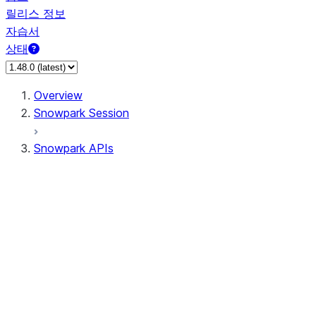
릴리스 정보
자습서
상태
Overview
Snowpark Session
Snowpark APIs
Input/Output
DataFrame
Column
Data Types