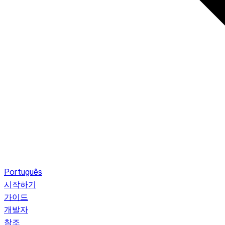
Português
시작하기
가이드
개발자
참조