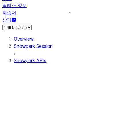
릴리스 정보
자습서
상태
Overview
Snowpark Session
Snowpark APIs
Input/Output
DataFrame
Column
Data Types