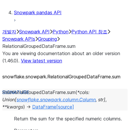
Snowpark pandas API
개발자
Snowpark API
Python
Python API 참조
Snowpark APIs
Grouping
RelationalGroupedDataFrame.sum
You are viewing documentation about an older version
(1.46.0).
View latest version
snowflake.snowpark.RelationalGroupedDataFrame.sum
RelationalGroupedDataFrame.
sum
(
*
cols
:
Union
[
snowflake.snowpark.column.Column
,
str
]
,
**
kwargs
)
→
DataFrame
[source]
Return the sum for the specified numeric columns.