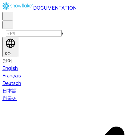
DOCUMENTATION
/
KO
언어
English
Français
Deutsch
日本語
한국어