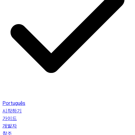
Português
시작하기
가이드
개발자
참조