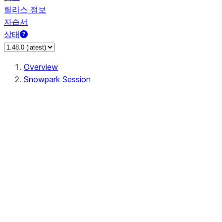
릴리스 정보
자습서
상태
Overview
Snowpark Session
Session
Session.SessionBuilder.app_name
Session.SessionBuilder.config
Session.SessionBuilder.configs
Session.SessionBuilder.create
Session.SessionBuilder.getOrCreate
Session.add_import
Session.add_packages
Session.add_requirements
Session.append_query_tag