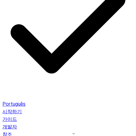
Português
시작하기
가이드
개발자
참조