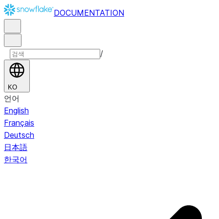
DOCUMENTATION
/
KO
언어
English
Français
Deutsch
日本語
한국어