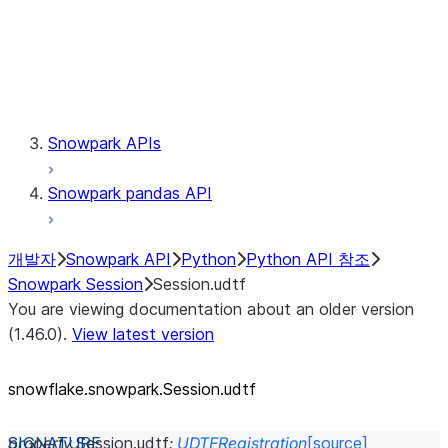
Session.udaf
Session.udf
Session.udtf
Session.session_id
Session.connection
Snowpark APIs
Snowpark pandas API
개발자
Snowpark API
Python
Python API 참조
Snowpark Session
Session.udtf
You are viewing documentation about an older version
(1.46.0).
View latest version
snowflake.snowpark.Session.udtf
property
Session.
udtf
:
UDTFRegistration
[source]