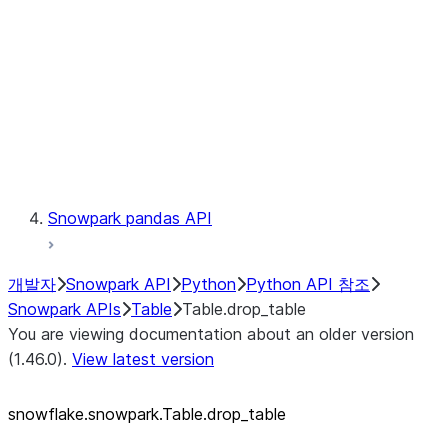
LINEAGE
Context
Exceptions
Testing
Snowpark pandas API
개발자
Snowpark API
Python
Python API 참조
Snowpark APIs
Table
Table.drop_table
You are viewing documentation about an older version
(1.46.0).
View latest version
snowflake.snowpark.Table.drop_
table