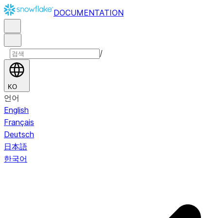
DOCUMENTATION
/
KO
언어
English
Français
Deutsch
日本語
한국어