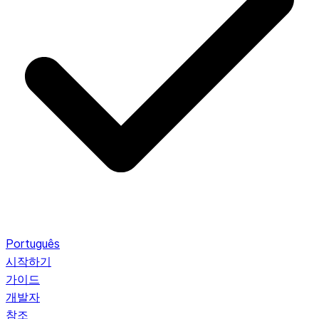
Português
시작하기
가이드
개발자
참조