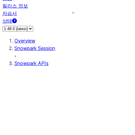
릴리스 정보
자습서
상태
Overview
Snowpark Session
Snowpark APIs
Input/Output
DataFrame
Column
Data Types