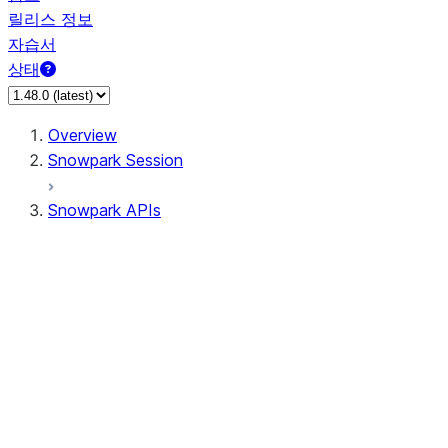
릴리스 정보
자습서
상태
Overview
Snowpark Session
Snowpark APIs
Input/Output
DataFrame
Column
Data Types