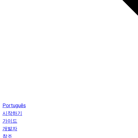
Português
시작하기
가이드
개발자
참조