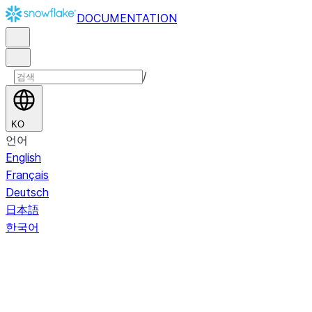
DOCUMENTATION
/
KO
언어
English
Français
Deutsch
日本語
한국어