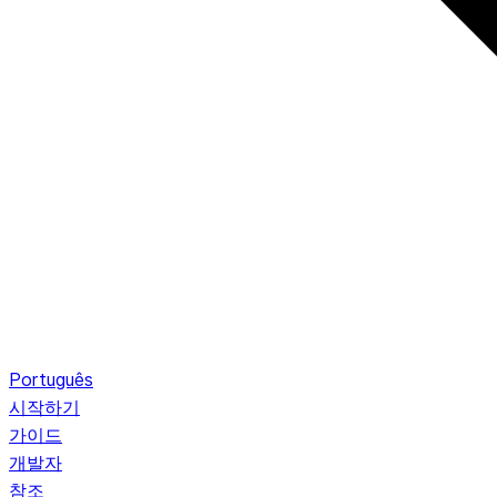
Português
시작하기
가이드
개발자
참조