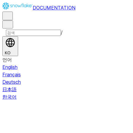
DOCUMENTATION
/
KO
언어
English
Français
Deutsch
日本語
한국어