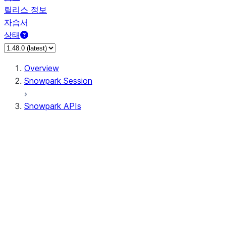
릴리스 정보
자습서
상태
Overview
Snowpark Session
Snowpark APIs
Input/Output
DataFrame
Column
Data Types