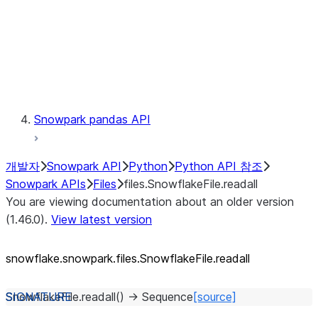
Context
Exceptions
Testing
Snowpark pandas API
개발자
Snowpark API
Python
Python API 참조
Snowpark APIs
Files
files.SnowflakeFile.readall
You are viewing documentation about an older version
(1.46.0).
View latest version
snowflake.snowpark.files.SnowflakeFile.readall
SnowflakeFile.
readall
(
)
→
Sequence
[source]