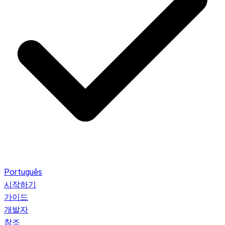
Português
시작하기
가이드
개발자
참조