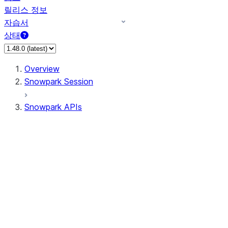
릴리스 정보
자습서
상태
Overview
Snowpark Session
Snowpark APIs
Input/Output
DataFrame
Column
Data Types