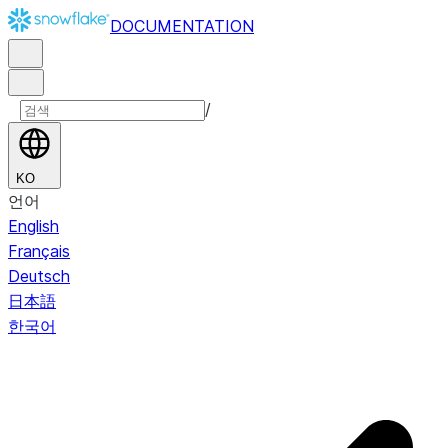
DOCUMENTATION
/
KO
언어
English
Français
Deutsch
日本語
한국어