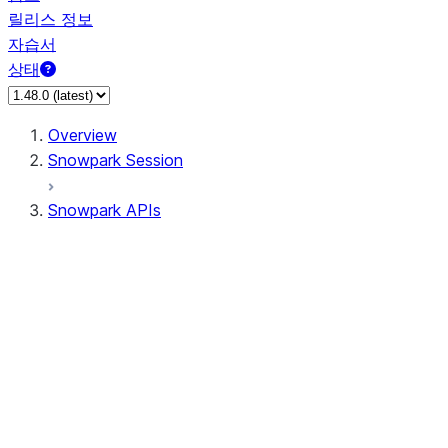
릴리스 정보
자습서
상태
Overview
Snowpark Session
Snowpark APIs
Input/Output
DataFrame
Column
Data Types