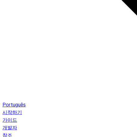
Português
시작하기
가이드
개발자
참조