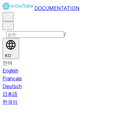
DOCUMENTATION
/
KO
언어
English
Français
Deutsch
日本語
한국어