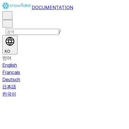
DOCUMENTATION
/
KO
언어
English
Français
Deutsch
日本語
한국어