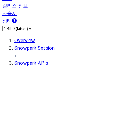
릴리스 정보
자습서
상태
Overview
Snowpark Session
Snowpark APIs
Input/Output
DataFrame
Column
Data Types