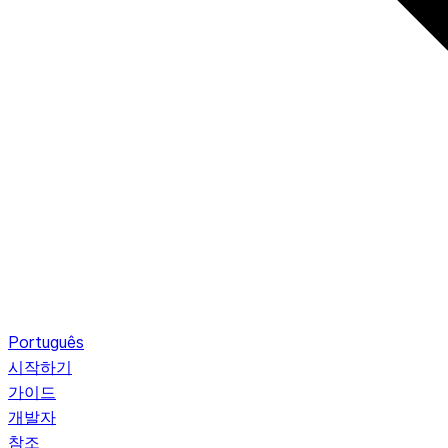
Português
시작하기
가이드
개발자
참조