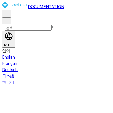
DOCUMENTATION
/
KO
언어
English
Français
Deutsch
日本語
한국어