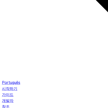
Português
시작하기
가이드
개발자
참조