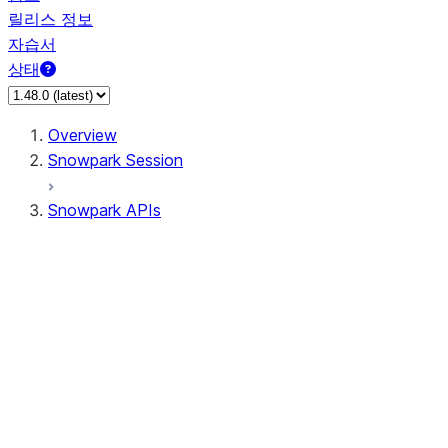
릴리스 정보
자습서
상태
Overview
Snowpark Session
Snowpark APIs
Input/Output
DataFrame
Column
Data Types