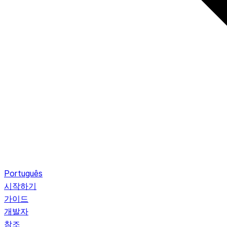
Português
시작하기
가이드
개발자
참조