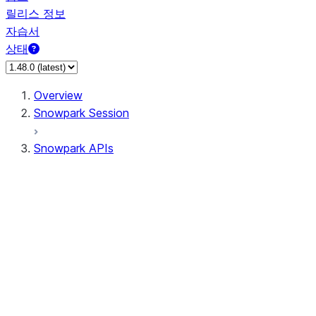
릴리스 정보
자습서
상태
Overview
Snowpark Session
Snowpark APIs
Input/Output
DataFrame
Column
Data Types