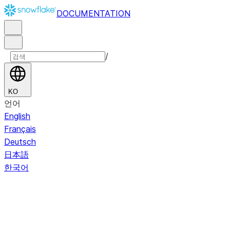
DOCUMENTATION
/
KO
언어
English
Français
Deutsch
日本語
한국어