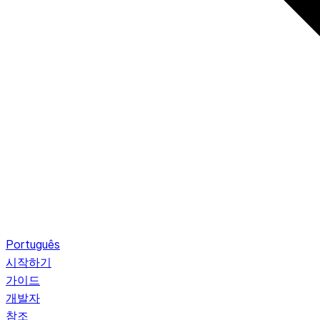
Português
시작하기
가이드
개발자
참조