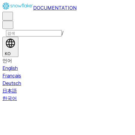
DOCUMENTATION
/
KO
언어
English
Français
Deutsch
日本語
한국어