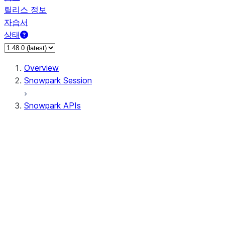
릴리스 정보
자습서
상태
Overview
Snowpark Session
Snowpark APIs
Input/Output
DataFrame
Column
Data Types