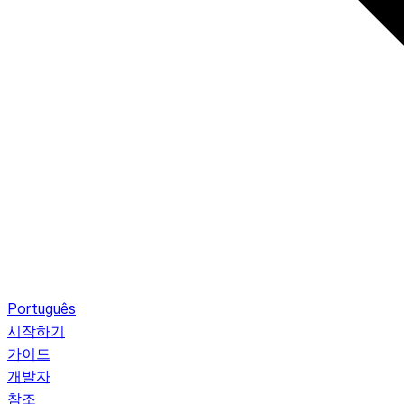
Português
시작하기
가이드
개발자
참조