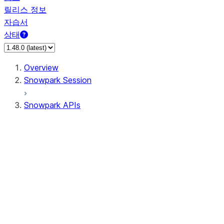
릴리스 정보
자습서
상태
Overview
Snowpark Session
Snowpark APIs
Input/Output
DataFrame
Column
Data Types