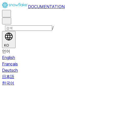
DOCUMENTATION
/
KO
언어
English
Français
Deutsch
日本語
한국어