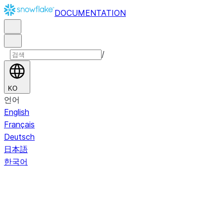
DOCUMENTATION
/
KO
언어
English
Français
Deutsch
日本語
한국어