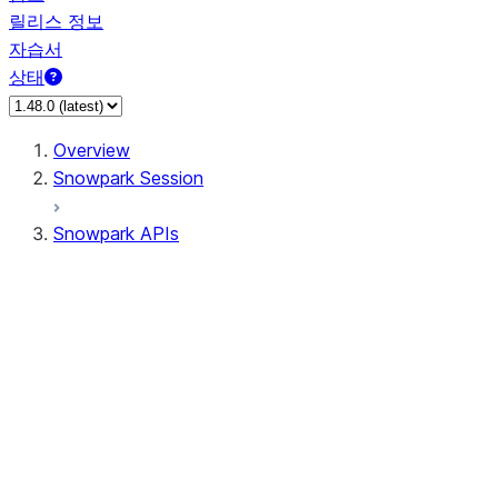
릴리스 정보
자습서
상태
Overview
Snowpark Session
Snowpark APIs
Input/Output
DataFrame
Column
Data Types