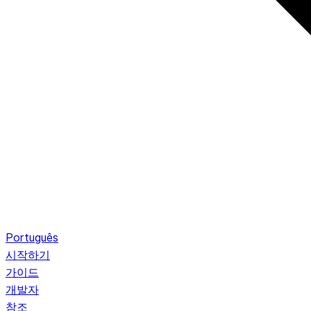
Português
시작하기
가이드
개발자
참조