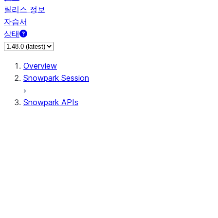
릴리스 정보
자습서
상태
Overview
Snowpark Session
Snowpark APIs
Input/Output
DataFrame
Column
Data Types