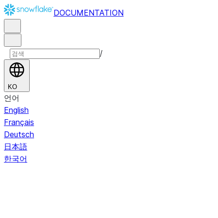
DOCUMENTATION
/
KO
언어
English
Français
Deutsch
日本語
한국어