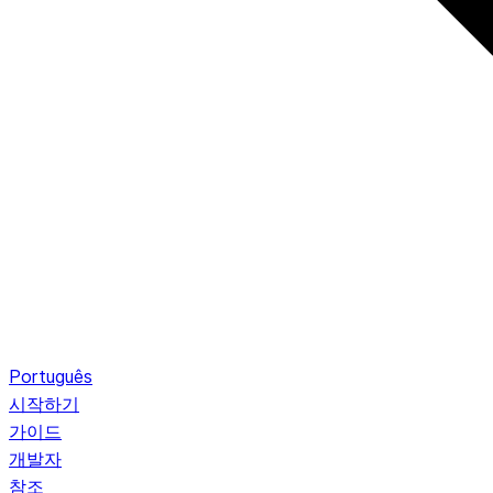
Português
시작하기
가이드
개발자
참조