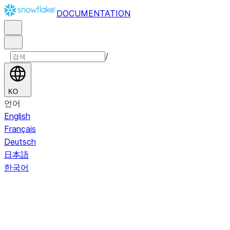
DOCUMENTATION
/
KO
언어
English
Français
Deutsch
日本語
한국어