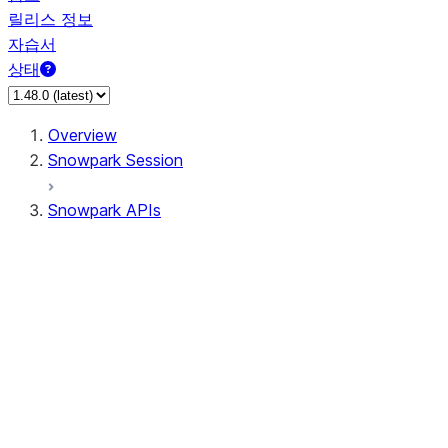
릴리스 정보
자습서
상태
Overview
Snowpark Session
Snowpark APIs
Input/Output
DataFrame
Column
Data Types