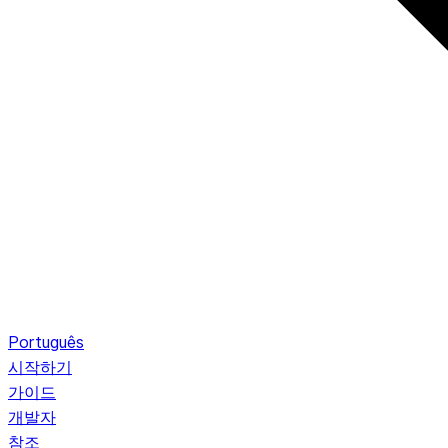
Português
시작하기
가이드
개발자
참조