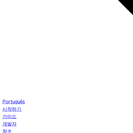
Português
시작하기
가이드
개발자
참조