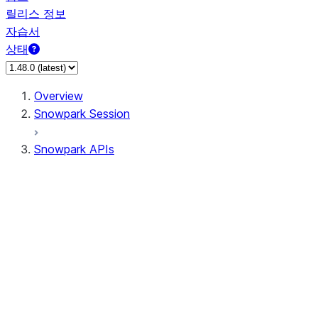
릴리스 정보
자습서
상태
Overview
Snowpark Session
Snowpark APIs
Input/Output
DataFrame
Column
Data Types