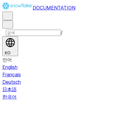
DOCUMENTATION
/
KO
언어
English
Français
Deutsch
日本語
한국어