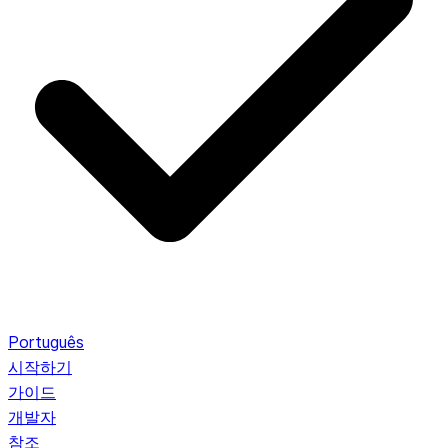
Português
시작하기
가이드
개발자
참조