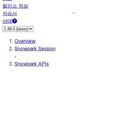
릴리스 정보
자습서
상태
Overview
Snowpark Session
Snowpark APIs
Input/Output
DataFrame
Column
Data Types