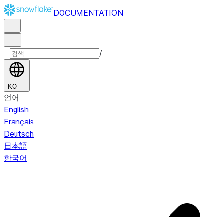
DOCUMENTATION
/
KO
언어
English
Français
Deutsch
日本語
한국어