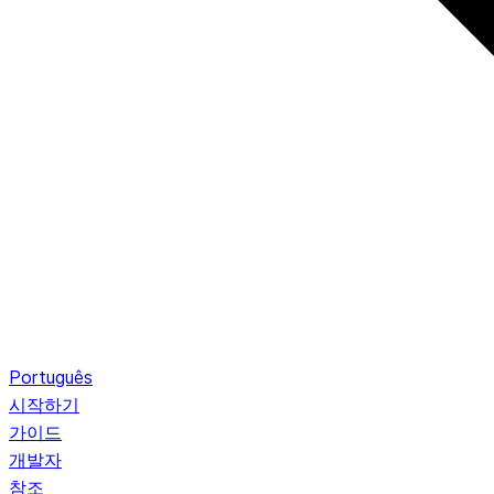
Português
시작하기
가이드
개발자
참조