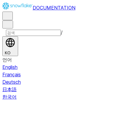
DOCUMENTATION
/
KO
언어
English
Français
Deutsch
日本語
한국어