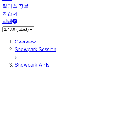
릴리스 정보
자습서
상태
Overview
Snowpark Session
Snowpark APIs
Input/Output
DataFrame
Column
Data Types