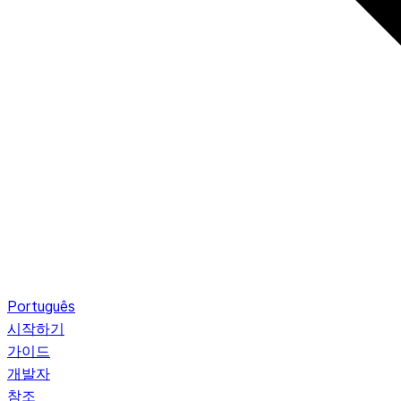
Português
시작하기
가이드
개발자
참조