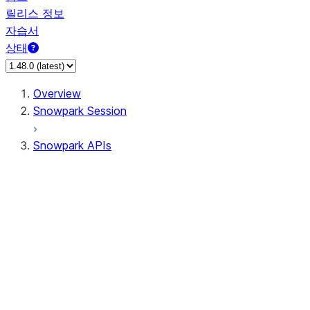
릴리스 정보
자습서
상태
Overview
Snowpark Session
Snowpark APIs
Input/Output
DataFrame
Column
Data Types