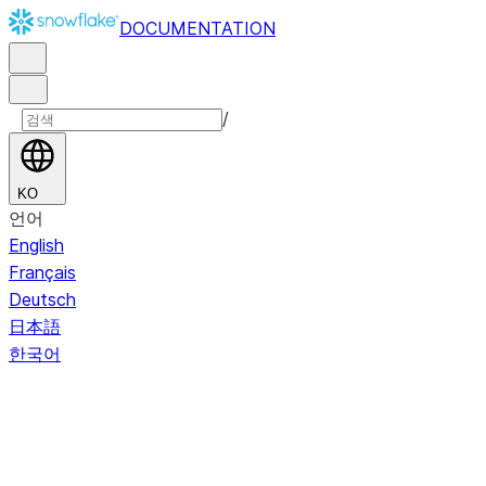
DOCUMENTATION
/
KO
언어
English
Français
Deutsch
日本語
한국어