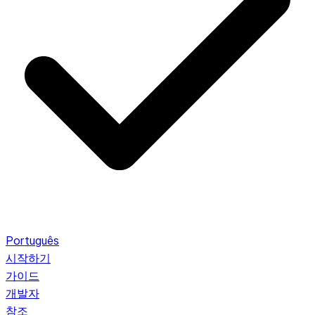
Português
시작하기
가이드
개발자
참조