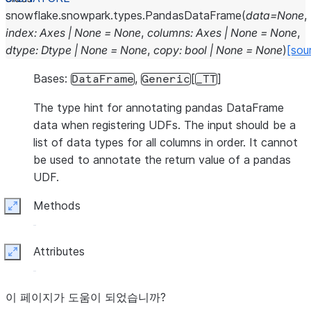
snowflake.snowpark.types.
PandasDataFrame
(
data
=
None
,
index
:
Axes
|
None
=
None
,
columns
:
Axes
|
None
=
None
,
dtype
:
Dtype
|
None
=
None
,
copy
:
bool
|
None
=
None
)
[sou
Bases:
,
[
]
DataFrame
Generic
_TT
The type hint for annotating pandas DataFrame
data when registering UDFs. The input should be a
list of data types for all columns in order. It cannot
be used to annotate the return value of a pandas
UDF.
Methods
Expand
Attributes
Expand
이 페이지가 도움이 되었습니까?