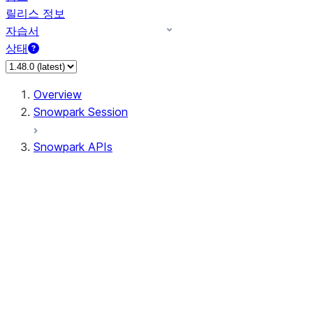
릴리스 정보
자습서
상태
Overview
Snowpark Session
Snowpark APIs
Input/Output
DataFrame
Column
Data Types