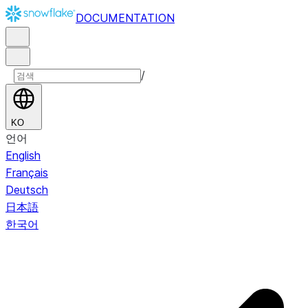
DOCUMENTATION
/
KO
언어
English
Français
Deutsch
日本語
한국어