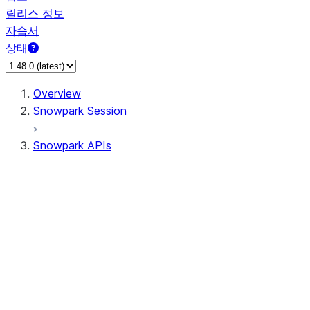
릴리스 정보
자습서
상태
Overview
Snowpark Session
Snowpark APIs
Input/Output
DataFrame
Column
Data Types