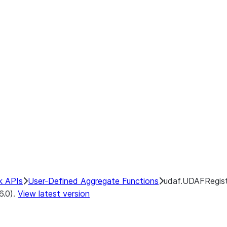
k APIs
User-Defined Aggregate Functions
udaf.UDAFRegistr
6.0).
View latest version