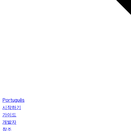
Português
시작하기
가이드
개발자
참조