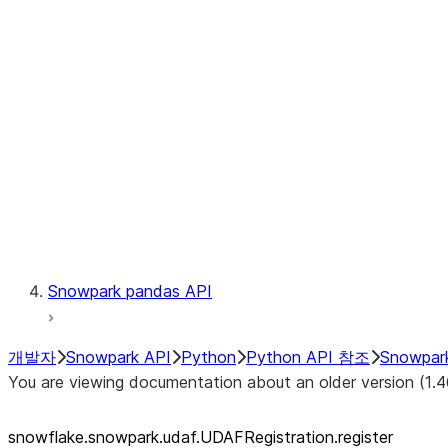
Catalog
LINEAGE
Context
Exceptions
Testing
Snowpark pandas API
개발자
Snowpark API
Python
Python API 참조
Snowpar
You are viewing documentation about an older version (1.4
snowflake.snowpark.udaf.UDAFRegistration.register